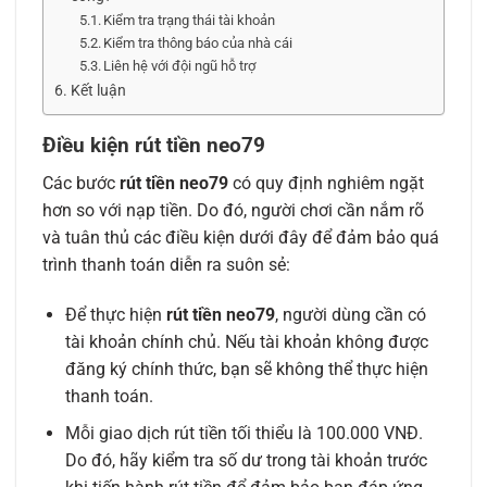
Kiểm tra trạng thái tài khoản
Kiểm tra thông báo của nhà cái
Liên hệ với đội ngũ hỗ trợ
Kết luận
Điều kiện rút tiền neo79
Các bước
rút tiền neo79
có quy định nghiêm ngặt
hơn so với nạp tiền. Do đó, người chơi cần nắm rõ
và tuân thủ các điều kiện dưới đây để đảm bảo quá
trình thanh toán diễn ra suôn sẻ:
Để thực hiện
rút tiền neo79
, người dùng cần có
tài khoản chính chủ. Nếu tài khoản không được
đăng ký chính thức, bạn sẽ không thể thực hiện
thanh toán.
Mỗi giao dịch rút tiền tối thiểu là 100.000 VNĐ.
Do đó, hãy kiểm tra số dư trong tài khoản trước