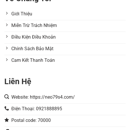
Giới Thiệu
Miễn Trừ Trách Nhiệm
Điều Kiện Điều Khoản
Chính Sách Bảo Mật
Cam Kết Thanh Toán
Liên Hệ
Website: https://neo79s4.com/
Điện Thoại: 0921888895
Postal code: 70000