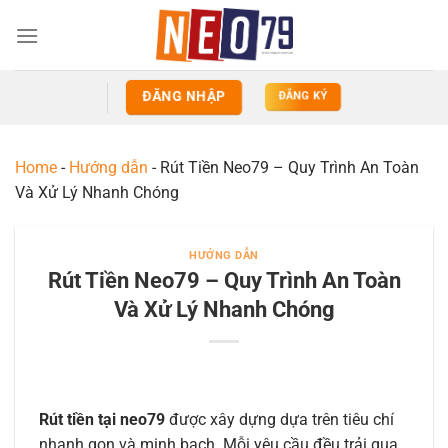
Chuyển
đến
nội
dung
ĐĂNG NHẬP
ĐĂNG KÝ
Home
-
Hướng dẫn
-
Rút Tiền Neo79 – Quy Trình An Toàn
Và Xử Lý Nhanh Chóng
HƯỚNG DẪN
Rút Tiền Neo79 – Quy Trình An Toàn
Và Xử Lý Nhanh Chóng
Rút tiền tại neo79
được xây dựng dựa trên tiêu chí
nhanh gọn và minh bạch. Mỗi yêu cầu đều trải qua