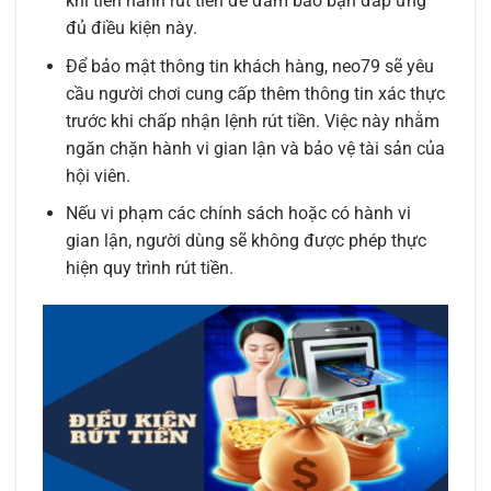
khi tiến hành rút tiền để đảm bảo bạn đáp ứng
đủ điều kiện này.
Để bảo mật thông tin khách hàng, neo79 sẽ yêu
cầu người chơi cung cấp thêm thông tin xác thực
trước khi chấp nhận lệnh rút tiền. Việc này nhằm
ngăn chặn hành vi gian lận và bảo vệ tài sản của
hội viên.
Nếu vi phạm các chính sách hoặc có hành vi
gian lận, người dùng sẽ không được phép thực
hiện quy trình rút tiền.